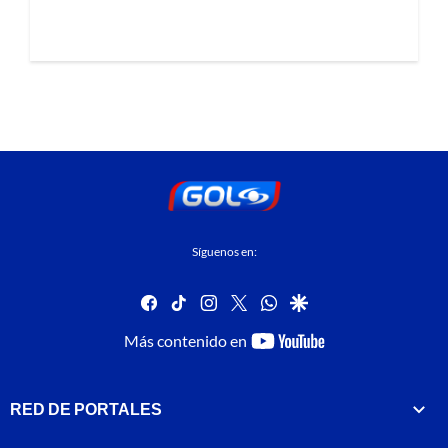
Síguenos en:
facebook
tiktok
instagram
twitter
whatsapp
google
youtube-
Más contenido en
footer
RED DE PORTALES