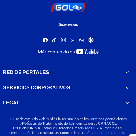
Síguenos en:
facebook
tiktok
instagram
twitter
whatsapp
google
youtube-
Más contenido en
footer
RED DE PORTALES
SERVICIOS CORPORATIVOS
LEGAL
El uso de este sitio web implica la aceptación de los
Términos y condiciones
y
Políticas de Tratamiento de la Información
de
CARACOL
TELEVISIÓN S.A.
Todos los Derechos Reservados D.R.A. Prohibida su
reproducción total o parcial, así como su traducción a cualquier idioma sin