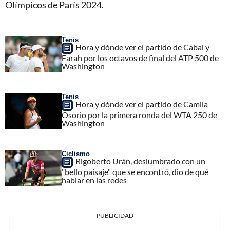
Olímpicos de París 2024.
Tenis
Hora y dónde ver el partido de Cabal y
Farah por los octavos de final del ATP 500 de
Washington
Tenis
Hora y dónde ver el partido de Camila
Osorio por la primera ronda del WTA 250 de
Washington
Ciclismo
Rigoberto Urán, deslumbrado con un
"bello paisaje" que se encontró, dio de qué
hablar en las redes
PUBLICIDAD