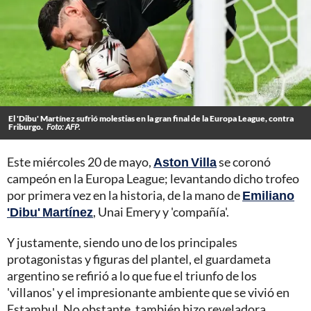
El 'Dibu' Martínez sufrió molestias en la gran final de la Europa League, contra
Friburgo.
Foto: AFP.
Este miércoles 20 de mayo,
Aston Villa
se coronó
campeón en la Europa League; levantando dicho trofeo
por primera vez en la historia, de la mano de
Emiliano
'Dibu' Martínez
, Unai Emery y 'compañía'.
Y justamente, siendo uno de los principales
protagonistas y figuras del plantel, el guardameta
argentino se refirió a lo que fue el triunfo de los
'villanos' y el impresionante ambiente que se vivió en
Estambul. No obstante, también hizo reveladora