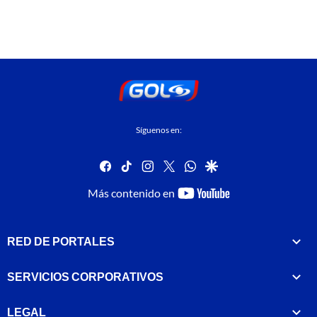
Síguenos en:
facebook
tiktok
instagram
twitter
whatsapp
google
youtube-
Más contenido en
footer
RED DE PORTALES
SERVICIOS CORPORATIVOS
LEGAL