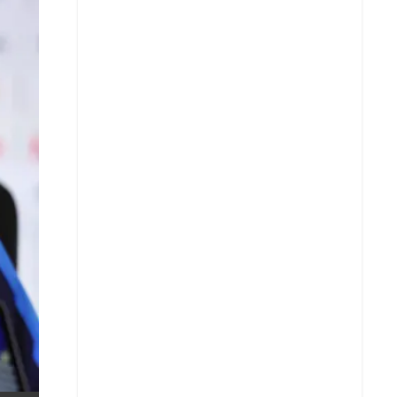
X
Whatsapp