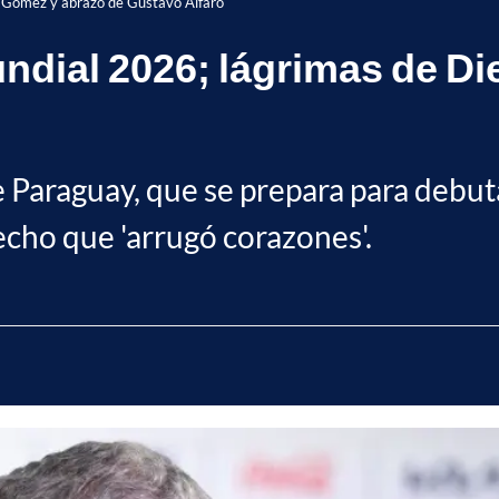
o Gómez y abrazo de Gustavo Alfaro
ndial 2026; lágrimas de D
 Paraguay, que se prepara para debut
echo que 'arrugó corazones'.