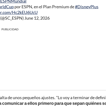
#ESPNMundial
rldCup
por ESPN, en el Plan Premium de
#DisneyPlus
ter.com/Hc2kEU6UcU
r (@SC_ESPN)
June 12, 2026
PUBLICIDAD
alta de unos pequeños ajustes. "Lo voy a terminar de defini
 a comunicar a ellos primero para que sepan quiénes s