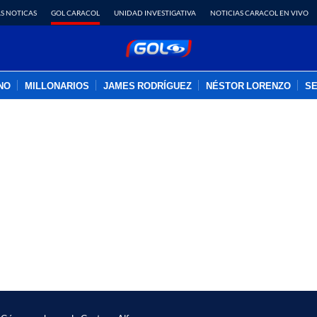
S NOTICAS
GOL CARACOL
UNIDAD INVESTIGATIVA
NOTICIAS CARACOL EN VIVO
INO
MILLONARIOS
JAMES RODRÍGUEZ
NÉSTOR LORENZO
SE
PUBLICIDAD