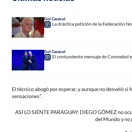
Gol Caracol
La drástica petición de la Federación N
Gol Caracol
El contundente mensaje de Conmebol en
El técnico abogó por esperar, y aunque no desveló si 
sensaciones".
ASÍ LO SIENTE PARAGUAY: DIEGO GÓMEZ no ocultó s
del Mundo y no 