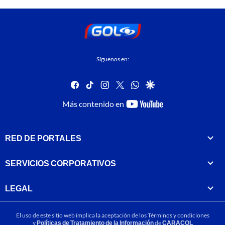
Síguenos en:
facebook
tiktok
instagram
twitter
whatsapp
google
youtube-
Más contenido en
footer
RED DE PORTALES
SERVICIOS CORPORATIVOS
LEGAL
El uso de este sitio web implica la aceptación de los
Términos y condiciones
y
Políticas de Tratamiento de la Información
de
CARACOL