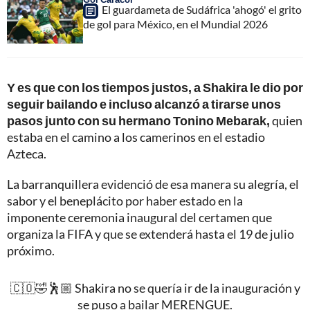
El guardameta de Sudáfrica 'ahogó' el grito
de gol para México, en el Mundial 2026
Y es que con los tiempos justos, a Shakira le dio por
seguir bailando e incluso alcanzó a tirarse unos
pasos junto con su hermano Tonino Mebarak,
quien
estaba en el camino a los camerinos en el estadio
Azteca.
La barranquillera evidenció de esa manera su alegría, el
sabor y el beneplácito por haber estado en la
imponente ceremonia inaugural del certamen que
organiza la FIFA y que se extenderá hasta el 19 de julio
próximo.
🇨🇴🤣🕺🏼 Shakira no se quería ir de la inauguración y
se puso a bailar MERENGUE.