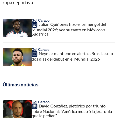
ropa deportiva.
Gol Caracol
Julián Quiñones hizo el primer gol del
Mundial 2026; vea su tanto en México vs.
Sudáfrica
Gol Caracol
Neymar mantiene en alerta a Brasil a solo
dos días del debut en el Mundial 2026
Últimas noticias
Gol Caracol
David González, pletórico por triunfo
sobre Nacional; "América mostró la jerarquía
que le pedían"