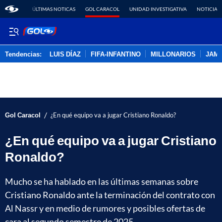
ÚLTIMAS NOTICAS
GOL CARACOL
UNIDAD INVESTIGATIVA
NOTICIAS
Tendencias:
LUIS DÍAZ
FIFA-INFANTINO
MILLONARIOS
JAM
PUBLICIDAD
/
Gol Caracol
¿En qué equipo va a jugar Cristiano Ronaldo?
¿En qué equipo va a jugar Cristiano
Ronaldo?
Mucho se ha hablado en las últimas semanas sobre
Cristiano Ronaldo ante la terminación del contrato con
Al Nassr y en medio de rumores y posibles ofertas de
cara al segundo semestre de 2025.