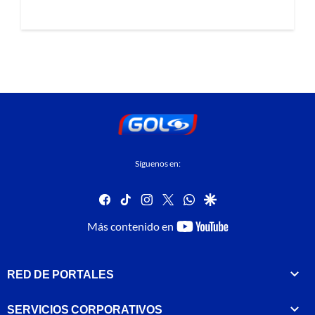
Síguenos en:
facebook
tiktok
instagram
twitter
whatsapp
google
youtube-
Más contenido en
footer
RED DE PORTALES
SERVICIOS CORPORATIVOS