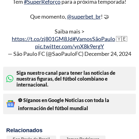
Tem
#SuperReforço
para a próxima temporada!
Que momento,
@superbet_br
! 🤝
Saiba mais >
https://t.co/zj801GM8Jd
#VamosSãoPaulo
🇾🇪
pic.twitter.com/ynX8k9ergY
— São Paulo FC (@SaoPauloFC)
December 24, 2024
Siga nuestro canal para tener las noticias de
nuestras figuras, del fútbol colombiano e
internacional.
⚽ Síganos en Google Noticias con toda la
información del fútbol mundial
Relacionados
Sao Paulo de Brasil
James Rodríguez