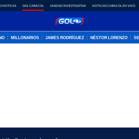
S NOTICAS
GOL CARACOL
UNIDAD INVESTIGATIVA
NOTICIAS CARACOL EN VIVO
INO
MILLONARIOS
JAMES RODRÍGUEZ
NÉSTOR LORENZO
SE
PUBLICIDAD