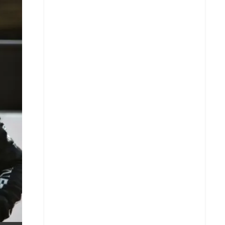
X
Whatsapp