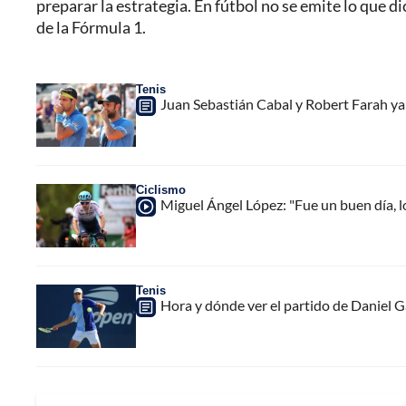
preparar la estrategia. En fútbol no se emite lo que d
de la Fórmula 1.
Tenis
Juan Sebastián Cabal y Robert Farah ya
Ciclismo
Miguel Ángel López: "Fue un buen día, l
Tenis
Hora y dónde ver el partido de Daniel G