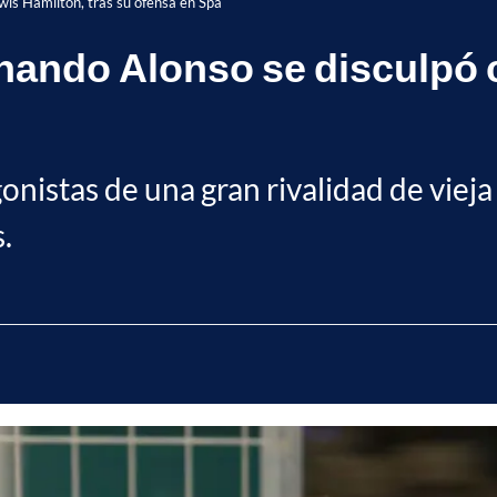
wis Hamilton, tras su ofensa en Spa
nando Alonso se disculpó 
onistas de una gran rivalidad de vieja
.