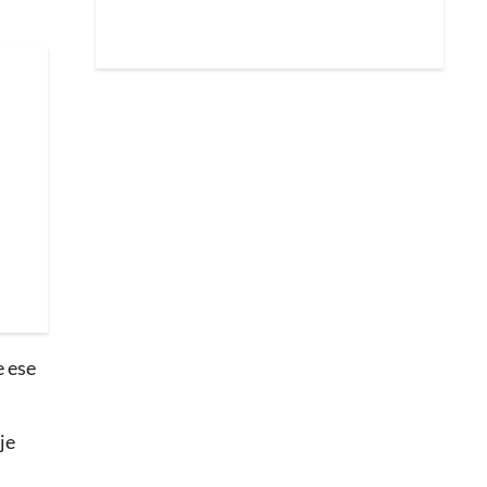
e ese
je