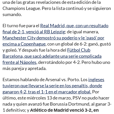
una de las gratas revelaciones de esta edición de la
Champions League. Pero la lista continuó y se siguieron
sumando.
El turno fue para el
Real Madrid, que, con un resultado
final de 2-1, venció al RB Leipzig
; de igual manera,
Manchester City demostró su poderío y le 'pasó' por
encima a Copenhague
, con un global de 6-2: ganó, gustó
y goleó. Y después fue la hora del
Fútbol Club
Barcelona, que sacó adelante una serie complicada
frente al Nápoles
, derrotándolo por 4-2. Pero hubo uno
más pareja y apretada.
Estamos hablando de Arsenal vs. Porto. Los
ingleses
tuvieron que llevarse la serie en los penaltis, donde
ganaron 4-2, tras el 1-1 en el marcador global.
Por
último, este miércoles 13 de marzo, PSV no pudo hacer
nada y quien avanzó fue Borussia Dortmund, al ganar 3-
1 definitivo; y
Atlético de Madrid venció 3-2, en