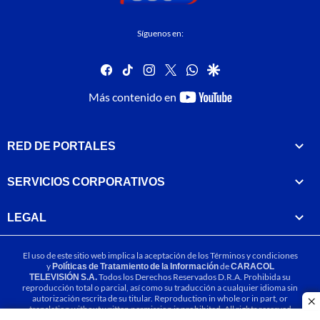
Síguenos en:
facebook
tiktok
instagram
twitter
whatsapp
google
youtube-
Más contenido en
footer
RED DE PORTALES
SERVICIOS CORPORATIVOS
LEGAL
El uso de este sitio web implica la aceptación de los
Términos y condiciones
y
Políticas de Tratamiento de la Información
de
CARACOL
TELEVISIÓN S.A.
Todos los Derechos Reservados D.R.A. Prohibida su
reproducción total o parcial, así como su traducción a cualquier idioma sin
autorización escrita de su titular. Reproduction in whole or in part, or
cl
translation without written permission is prohibited. All rights reserved
2025.