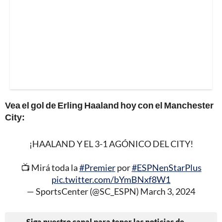
Vea el gol de Erling Haaland hoy con el Manchester
City:
¡HAALAND Y EL 3-1 AGÓNICO DEL CITY!
📺 Mirá toda la
#Premier
por
#ESPNenStarPlus
pic.twitter.com/bYmBNxf8W1
— SportsCenter (@SC_ESPN)
March 3, 2024
Siga nuestro canal para tener las noticias de