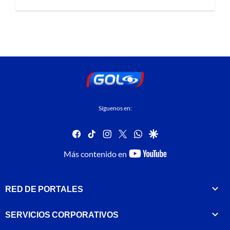
Síguenos en:
facebook
tiktok
instagram
twitter
whatsapp
google
youtube-
Más contenido en
footer
RED DE PORTALES
SERVICIOS CORPORATIVOS