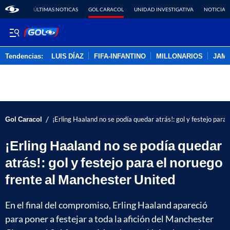
ÚLTIMAS NOTICAS
GOL CARACOL
UNIDAD INVESTIGATIVA
NOTICIAS
Tendencias:
LUIS DÍAZ
FIFA-INFANTINO
MILLONARIOS
JAM
PUBLICIDAD
/
Gol Caracol
¡Erling Haaland no se podía quedar atrás!: gol y festejo para
¡Erling Haaland no se podía quedar
atrás!: gol y festejo para el noruego
frente al Manchester United
En el final del compromiso, Erling Haaland apareció
para poner a festejar a toda la afición del Manchester