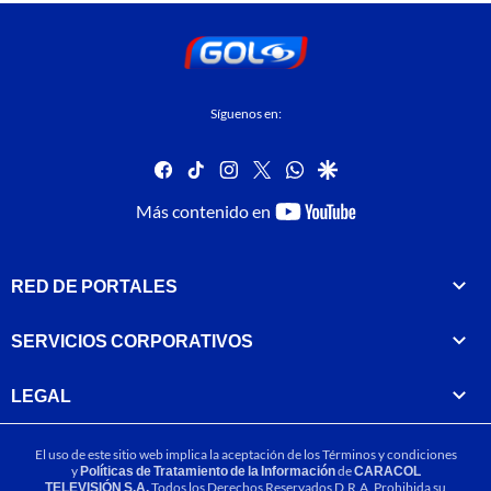
Síguenos en:
facebook
tiktok
instagram
twitter
whatsapp
google
youtube-
Más contenido en
footer
RED DE PORTALES
SERVICIOS CORPORATIVOS
LEGAL
El uso de este sitio web implica la aceptación de los
Términos y condiciones
y
Políticas de Tratamiento de la Información
de
CARACOL
TELEVISIÓN S.A.
Todos los Derechos Reservados D.R.A. Prohibida su