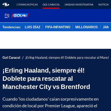
ÚLTIMAS NOTICAS
GOL CARACOL
UNIDAD INVESTIGATIVA
NOTICIAS
Tendencias:
LUIS DÍAZ
FIFA-INFANTINO
MILLONARIOS
JAM
PUBLICIDAD
/
Gol Caracol
¡Erling Haaland, siempre él! Doblete para rescatar al Manche
¡Erling Haaland, siempre él!
Doblete para rescatar al
Manchester City vs Brentford
Cuando 'los ciudadanos' caían sorpresivamente en
condición de local por Premier League, apareció el