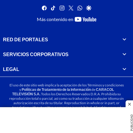
facebook
tiktok
instagram
twitter
whatsapp
google
youtube-
Más contenido en
footer
RED DE PORTALES
SERVICIOS CORPORATIVOS
LEGAL
El uso de este sitio web implica la aceptación de los
Términos y condiciones
y
Políticas de Tratamiento de la Información
de
CARACOL
TELEVISIÓN S.A.
Todos los Derechos Reservados D.R.A. Prohibida su
reproducción total o parcial, así como su traducción a cualquier idioma sin
autorización escrita de su titular. Reproduction in whole or in part, or
cl
translation without written permission is prohibited. All rights reserved
2025.
PUBLICIDA
MIEMBRO DE: