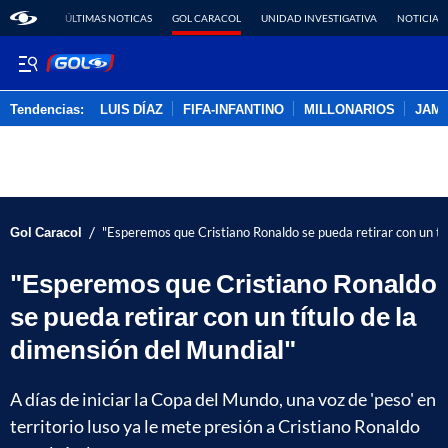
ÚLTIMAS NOTICAS
GOL CARACOL
UNIDAD INVESTIGATIVA
NOTICIAS
Tendencias:
LUIS DÍAZ
FIFA-INFANTINO
MILLONARIOS
JAM
PUBLICIDAD
/
Gol Caracol
"Esperemos que Cristiano Ronaldo se pueda retirar con un tít
"Esperemos que Cristiano Ronaldo
se pueda retirar con un título de la
dimensión del Mundial"
A días de iniciar la Copa del Mundo, una voz de 'peso' en
territorio luso ya le mete presión a Cristiano Ronaldo