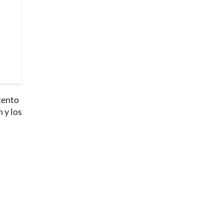
tento
n y los