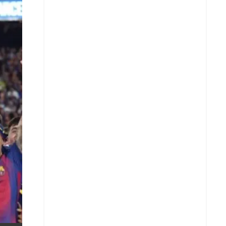
X
Whatsapp