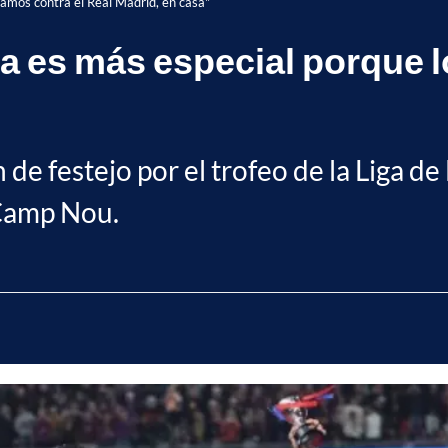
namos contra el Real Madrid, en casa"
na es más especial porque 
n de festejo por el trofeo de la Liga 
 Camp Nou.