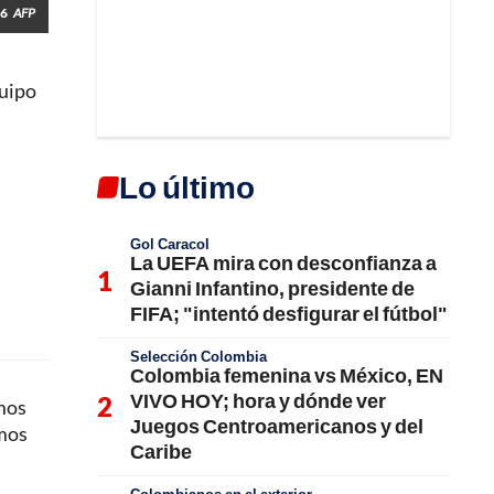
26
AFP
quipo
Lo último
Gol Caracol
La UEFA mira con desconfianza a
Gianni Infantino, presidente de
FIFA; "intentó desfigurar el fútbol"
Selección Colombia
Colombia femenina vs México, EN
VIVO HOY; hora y dónde ver
emos
Juegos Centroamericanos y del
emos
Caribe