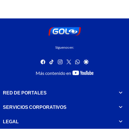
Síguenos en:
facebook
tiktok
instagram
twitter
whatsapp
google
youtube-
Más contenido en
footer
RED DE PORTALES
SERVICIOS CORPORATIVOS
LEGAL