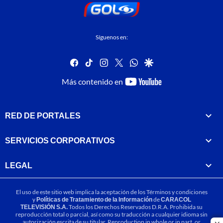
Síguenos en:
facebook
tiktok
instagram
twitter
whatsapp
google
youtube-
Más contenido en
footer
RED DE PORTALES
SERVICIOS CORPORATIVOS
LEGAL
El uso de este sitio web implica la aceptación de los
Términos y condiciones
y
Políticas de Tratamiento de la Información
de
CARACOL
TELEVISIÓN S.A.
Todos los Derechos Reservados D.R.A. Prohibida su
reproducción total o parcial, así como su traducción a cualquier idioma sin
autorización escrita de su titular. Reproduction in whole or in part, or