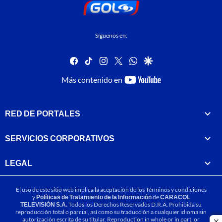
Síguenos en:
facebook
tiktok
instagram
twitter
whatsapp
google
youtube-
Más contenido en
footer
RED DE PORTALES
SERVICIOS CORPORATIVOS
LEGAL
El uso de este sitio web implica la aceptación de los
Términos y condiciones
y
Políticas de Tratamiento de la Información
de
CARACOL
TELEVISIÓN S.A.
Todos los Derechos Reservados D.R.A. Prohibida su
reproducción total o parcial, así como su traducción a cualquier idioma sin
autorización escrita de su titular. Reproduction in whole or in part, or