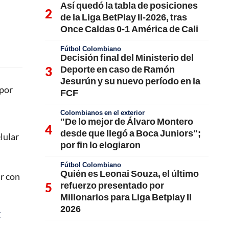
Así quedó la tabla de posiciones
de la Liga BetPlay II-2026, tras
Once Caldas 0-1 América de Cali
Fútbol Colombiano
Decisión final del Ministerio del
Deporte en caso de Ramón
Jesurún y su nuevo período en la
 por
FCF
Colombianos en el exterior
"De lo mejor de Álvaro Montero
desde que llegó a Boca Juniors";
elular
por fin lo elogiaron
Fútbol Colombiano
Quién es Leonai Souza, el último
r con
refuerzo presentado por
Millonarios para Liga Betplay II
2026
r