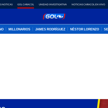
S NOTICAS
GOL CARACOL
UNIDAD INVESTIGATIVA
NOTICIAS CARACOL EN VIVO
INO
MILLONARIOS
JAMES RODRÍGUEZ
NÉSTOR LORENZO
SE
PUBLICIDAD