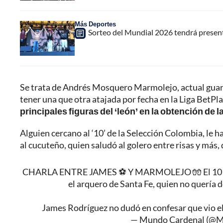
Más Deportes
Sorteo del Mundial 2026 tendrá presenta
Se trata de Andrés Mosquero Marmolejo, actual guar
tener una que otra atajada por fecha en la Liga BetPl
principales figuras del ‘león’ en la obtención de l
Alguien cercano al ‘10’ de la Selección Colombia, le ha
al cucuteño, quien saludó al golero entre risas y más
CHARLA ENTRE JAMES ⚽️ Y MARMOLEJO 🧤 El 10 de la
el arquero de Santa Fe, quien no quería 
James Rodríguez no dudó en confesar que vio el
— Mundo Cardenal (@M