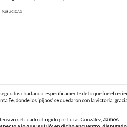
PUBLICIDAD
egundos charlando, específicamente de lo que fue el recie
 Fe, donde los ‘pijaos’ se quedaron con la victoria, graci
ofensivo del cuadro dirigido por Lucas González,
James
specto a lo que ‘sufrió’ en dicho encuentro, disputado