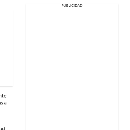
PUBLICIDAD
nte
as a
 el