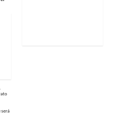
,
rato
 será