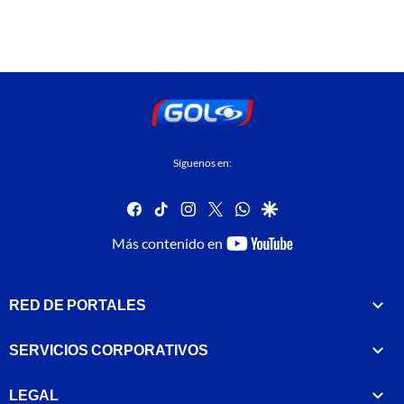
Síguenos en:
facebook
tiktok
instagram
twitter
whatsapp
google
youtube-
Más contenido en
footer
RED DE PORTALES
SERVICIOS CORPORATIVOS
LEGAL