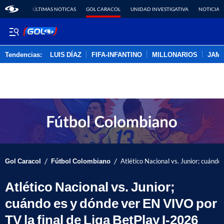
ÚLTIMAS NOTICAS
GOL CARACOL
UNIDAD INVESTIGATIVA
NOTICIAS
Tendencias:
LUIS DÍAZ
FIFA-INFANTINO
MILLONARIOS
JAM
PUBLICIDAD
/
/
Gol Caracol
Fútbol Colombiano
Atlético Nacional vs. Junior; cuándo
Atlético Nacional vs. Junior;
cuándo es y dónde ver EN VIVO por
TV la final de Liga BetPlay I-2026