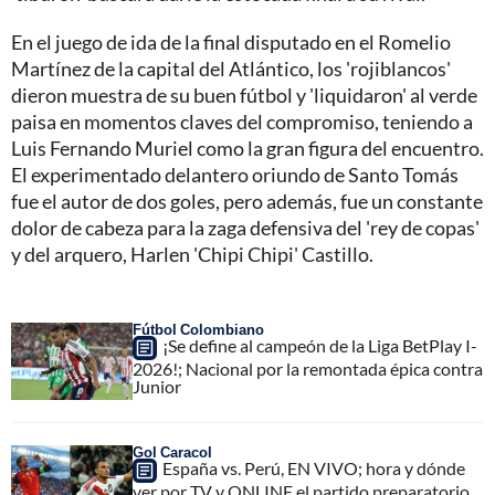
En el juego de ida de la final disputado en el Romelio
Martínez de la capital del Atlántico, los 'rojiblancos'
dieron muestra de su buen fútbol y 'liquidaron' al verde
paisa en momentos claves del compromiso, teniendo a
Luis Fernando Muriel como la gran figura del encuentro.
El experimentado delantero oriundo de Santo Tomás
fue el autor de dos goles, pero además, fue un constante
dolor de cabeza para la zaga defensiva del 'rey de copas'
y del arquero, Harlen 'Chipi Chipi' Castillo.
Fútbol Colombiano
¡Se define al campeón de la Liga BetPlay I-
2026!; Nacional por la remontada épica contra
Junior
Gol Caracol
España vs. Perú, EN VIVO; hora y dónde
ver por TV y ONLINE el partido preparatorio