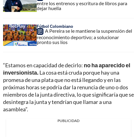
entre los entrenos y escritura de libros para
dejar huella
Fútbol Colombiano
A Pereira se le mantiene la suspensión del
reconocimiento deportivo; a solucionar
pronto sus líos
“Estamos en capacidad de decirlo:
no ha aparecido el
inversionista.
La cosa está cruda porque hay una
promesa de una plata que no está llegando y en las
próximas horas se podría dar la renuncia de uno o dos
miembros de la junta directiva, lo que significaría que se
desintegra la junta y tendrían que llamar a una
asamblea”.
PUBLICIDAD