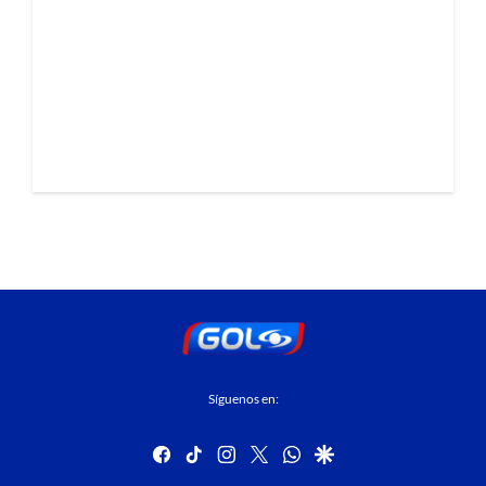
Síguenos en:
facebook
tiktok
instagram
twitter
whatsapp
google