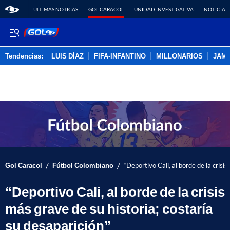
ÚLTIMAS NOTICAS
GOL CARACOL
UNIDAD INVESTIGATIVA
NOTICIAS
Tendencias:
LUIS DÍAZ
FIFA-INFANTINO
MILLONARIOS
JAM
PUBLICIDAD
/
/
Gol Caracol
Fútbol Colombiano
“Deportivo Cali, al borde de la crisi
“Deportivo Cali, al borde de la crisis
más grave de su historia; costaría
su desaparición”