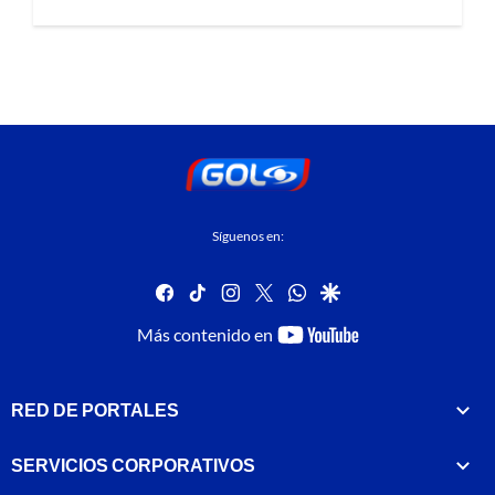
Síguenos en:
facebook
tiktok
instagram
twitter
whatsapp
google
youtube-
Más contenido en
footer
RED DE PORTALES
SERVICIOS CORPORATIVOS