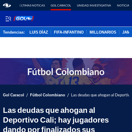
ÚLTIMAS NOTICAS
GOL CARACOL
UNIDAD INVESTIGATIVA
NOTICIAS
Tendencias:
LUIS DÍAZ
FIFA-INFANTINO
MILLONARIOS
JAM
PUBLICIDAD
/
/
Gol Caracol
Fútbol Colombiano
Las deudas que ahogan al Deportivo 
Las deudas que ahogan al
Deportivo Cali; hay jugadores
dando por finalizados sus