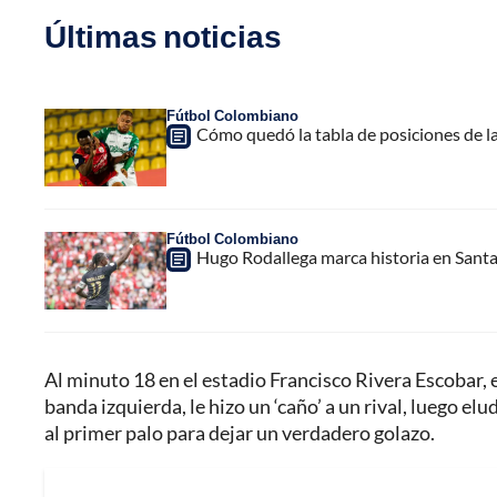
Últimas noticias
Fútbol Colombiano
Cómo quedó la tabla de posiciones de la
Fútbol Colombiano
Hugo Rodallega marca historia en Santa
Al minuto 18 en el estadio Francisco Rivera Escobar, e
banda izquierda, le hizo un ‘caño’ a un rival, luego el
al primer palo para dejar un verdadero golazo.