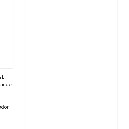
 la
itando
cador