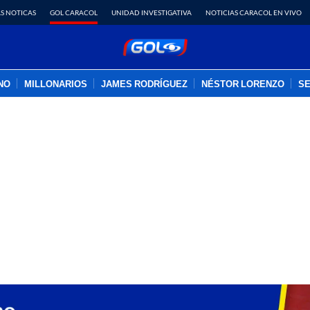
S NOTICAS
GOL CARACOL
UNIDAD INVESTIGATIVA
NOTICIAS CARACOL EN VIVO
INO
MILLONARIOS
JAMES RODRÍGUEZ
NÉSTOR LORENZO
SE
PUBLICIDAD