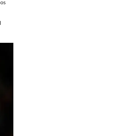
ios
l