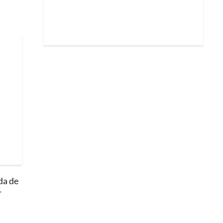
da de
r