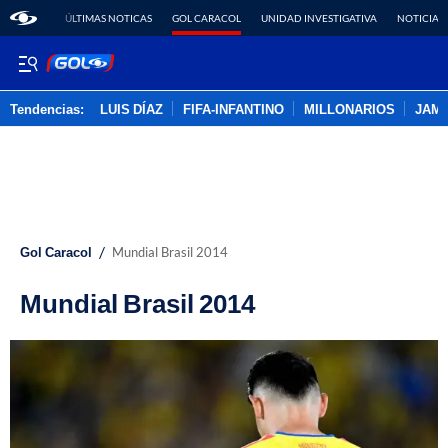
ÚLTIMAS NOTICAS
GOL CARACOL
UNIDAD INVESTIGATIVA
NOTICIAS
Tendencias:
LUIS DÍAZ
FIFA-INFANTINO
MILLONARIOS
JAM
PUBLICIDAD
/
Gol Caracol
Mundial Brasil 2014
Mundial Brasil 2014