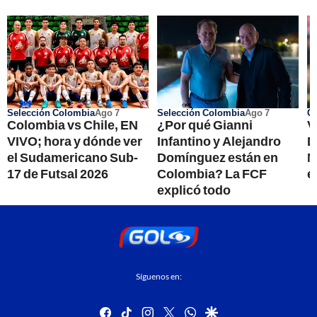
Selección Colombia
Ago 7
Selección Colombia
Ago 7
Co
Colombia vs Chile, EN
¿Por qué Gianni
V
VIVO; hora y dónde ver
Infantino y Alejandro
D
el Sudamericano Sub-
Domínguez están en
M
17 de Futsal 2026
Colombia? La FCF
e
explicó todo
Síguenos en:
facebook
tiktok
instagram
twitter
whatsapp
google