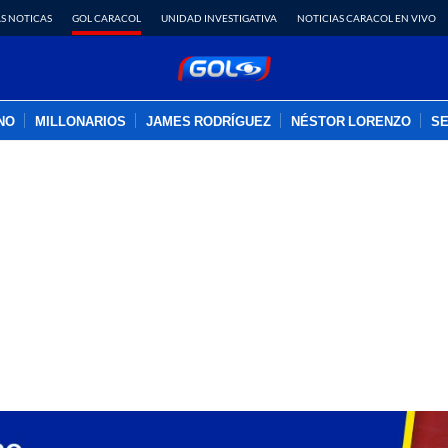
S NOTICAS
GOL CARACOL
UNIDAD INVESTIGATIVA
NOTICIAS CARACOL EN VIVO
INO
MILLONARIOS
JAMES RODRÍGUEZ
NÉSTOR LORENZO
SE
PUBLICIDAD