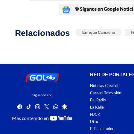
⚽ Síganos en Google Notici
Relacionados
Enrique Camacho
F
RED DE PORTALE
Noticias Caracol
Caracol Televisión
Síguenos en:
Blu Radio
facebook
tiktok
instagram
twitter
whatsapp
google
La Kalle
HJCK
youtube-
Más contenido en
DiTu
footer
El Espectador