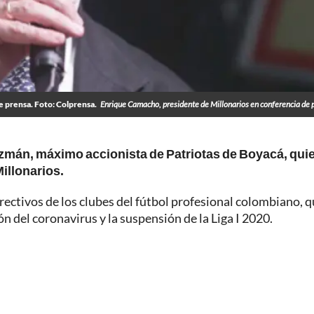
 prensa. Foto: Colprensa.
Enrique Camacho, presidente de Millonarios en conferencia de 
zmán, máximo accionista de Patriotas de Boyacá, qui
illonarios.
irectivos de los clubes del fútbol profesional colombiano, 
n del coronavirus y la suspensión de la Liga I 2020.