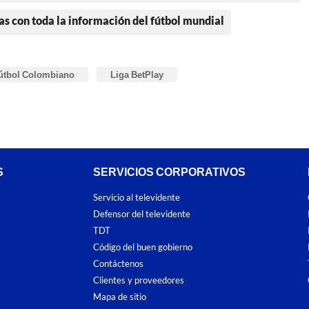
as con toda la información del fútbol mundial
útbol Colombiano
Liga BetPlay
S
SERVICIOS CORPORATIVOS
Servicio al televidente
Defensor del televidente
TDT
Código del buen gobierno
Contáctenos
Clientes y proveedores
Mapa de sitio