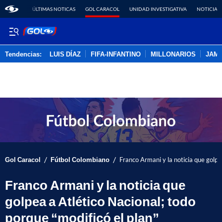
ÚLTIMAS NOTICAS
GOL CARACOL
UNIDAD INVESTIGATIVA
NOTICIAS
Tendencias:
LUIS DÍAZ
FIFA-INFANTINO
MILLONARIOS
JAM
PUBLICIDAD
/
/
Gol Caracol
Fútbol Colombiano
Franco Armani y la noticia que golpe
Franco Armani y la noticia que
golpea a Atlético Nacional; todo
porque “modificó el plan”