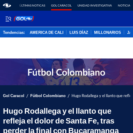
ÚLTIMAS NOTICAS
GOL CARACOL
UNIDAD INVESTIGATIVA
NOTICIAS
Tendencias:
AMERICA DE CALI
LUIS DÍAZ
MILLONARIOS
JA
PUBLICIDAD
/
/
Gol Caracol
Fútbol Colombiano
Hugo Rodallega y el llanto que reflej
Hugo Rodallega y el llanto que
refleja el dolor de Santa Fe, tras
perder la final con Bucaramanga