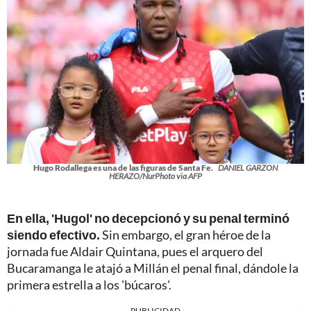
Hugo Rodallega es una de las figuras de Santa Fe.
DANIEL GARZON
HERAZO/NurPhoto via AFP
En ella, 'Hugol' no decepcionó y su penal terminó
siendo efectivo.
Sin embargo, el gran héroe de la
jornada fue Aldair Quintana, pues el arquero del
Bucaramanga le atajó a Millán el penal final, dándole la
primera estrella a los 'búcaros'.
PUBLICIDAD