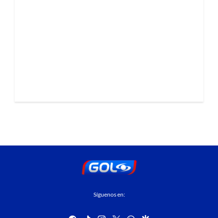
Síguenos en:
facebook
tiktok
instagram
twitter
whatsapp
google