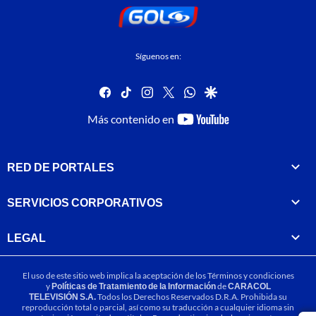
Síguenos en:
facebook
tiktok
instagram
twitter
whatsapp
google
youtube-
Más contenido en
footer
RED DE PORTALES
SERVICIOS CORPORATIVOS
LEGAL
El uso de este sitio web implica la aceptación de los
Términos y condiciones
y
Políticas de Tratamiento de la Información
de
CARACOL
TELEVISIÓN S.A.
Todos los Derechos Reservados D.R.A. Prohibida su
reproducción total o parcial, así como su traducción a cualquier idioma sin