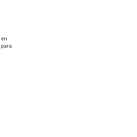
o en
 para