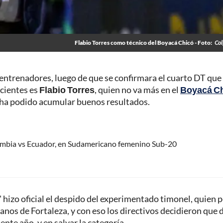
Flabio Torres como técnico del Boyacá Chicó - Foto:
Col
 entrenadores, luego de que se confirmara el cuarto DT que
ecientes es
Flabio Torres
, quien no va más en el
Boyacá C
no ha podido acumular buenos resultados.
ombia vs Ecuador, en Sudamericano femenino Sub-20
' hizo oficial el despido del experimentado timonel, quien 
nos de Fortaleza, y con eso los directivos decidieron que 
nte año, y en salvar la categoría.