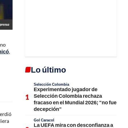
prensa
 no
hicó
,
Lo último
Selección Colombia
Experimentado jugador de
Selección Colombia rechaza
fracaso en el Mundial 2026; "no fue
decepción"
perdió
Gol Caracol
diera
La UEFA mira con desconfianza a