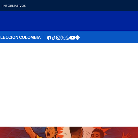
INFORMATIVOS
facebook
tiktok
instagram
twitter
whatsapp
youtube
google
LECCIÓN COLOMBIA