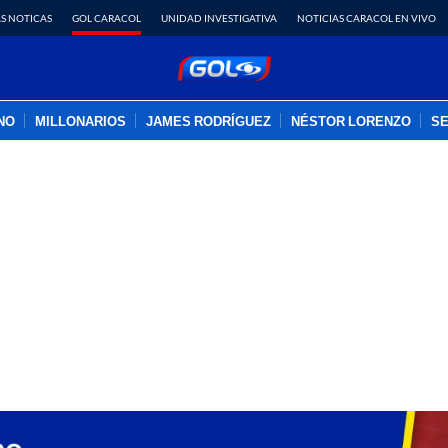
S NOTICAS
GOL CARACOL
UNIDAD INVESTIGATIVA
NOTICIAS CARACOL EN VIVO
INO
MILLONARIOS
JAMES RODRÍGUEZ
NÉSTOR LORENZO
SE
PUBLICIDAD