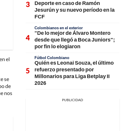
Deporte en caso de Ramón
Jesurún y su nuevo período en la
FCF
Colombianos en el exterior
"De lo mejor de Álvaro Montero
desde que llegó a Boca Juniors";
por fin lo elogiaron
Fútbol Colombiano
en el
Quién es Leonai Souza, el último
refuerzo presentado por
Millonarios para Liga Betplay II
te se
2026
po de
ue nos
PUBLICIDAD