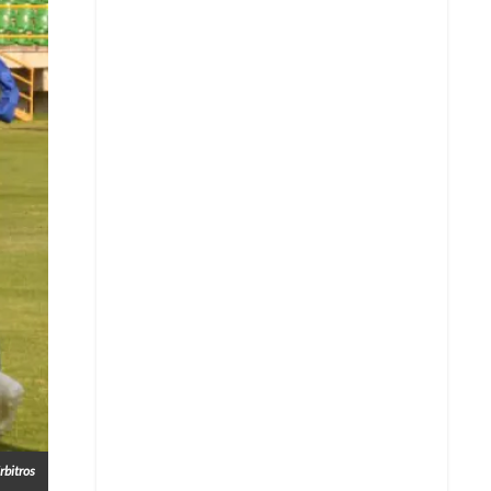
Whatsapp
rbitros