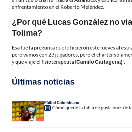
enfrentamiento en el Roberto Meléndez.
¿Por qué Lucas González no viaj
Tolima?
Esa fue la pregunta que le hicieron este jueves al estr
pero vamos con 23 jugadores, pero el charter solame
y que viaje el fisioterapeuta (
Camilo Cartagena)
".
Últimas noticias
Fútbol Colombiano
Cómo quedó la tabla de posiciones de la