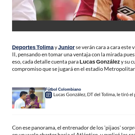
Deportes Tolima
y
Junior
se verán cara a cara este v
II, pensando en tomar una ventaja con la mirada pues
eso, cada detalle cuenta para
Lucas González
y su c
compromiso que se jugará en el estadio Metropolita
Fútbol Colombiano
Lucas González, DT del Tolima, le tiró el
Con ese panorama, el entrenador de los 'pijaos' sorpr
en un vuelo charter hacia el Atlántico, y explicó las r