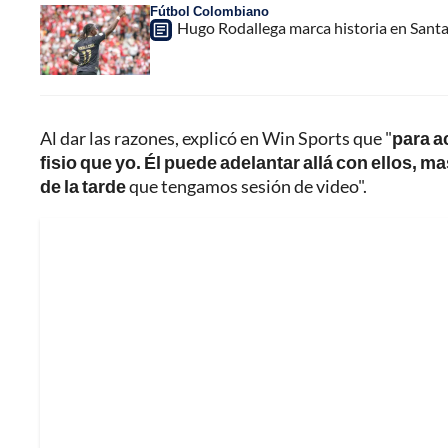
Fútbol Colombiano
Hugo Rodallega marca historia en Santa
Al dar las razones, explicó en Win Sports que "
para a
fisio que yo. Él puede adelantar allá con ellos, ma
de la tarde
que tengamos sesión de video".