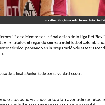
Lucas González, técnico del Tolima - Foto:
Tolima 
iernes 12 de diciembre en la final de ida de la Liga BetPlay
ta en el título del segundo semestre del fútbol colombiano
uerpo técnico, pensando en la preparación de este trascen
no.
 peso de la final a Junior; todo por su gorda chequera
endió a todos no viajando junto a la mayoría de sus futboli
azones que lo llevaron a tomar esa decisión, a horas del