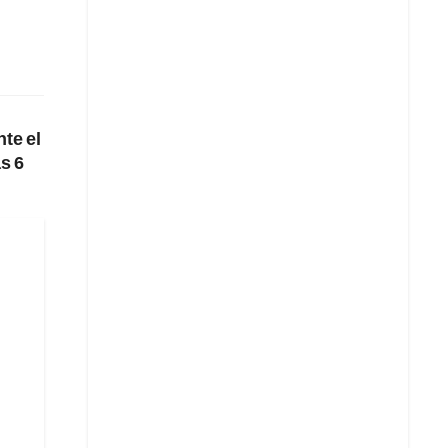
te el
s 6