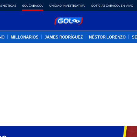
S NOTICAS
GOL CARACOL
UNIDAD INVESTIGATIVA
NOTICIAS CARACOL EN VIVO
INO
MILLONARIOS
JAMES RODRÍGUEZ
NÉSTOR LORENZO
SE
PUBLICIDAD