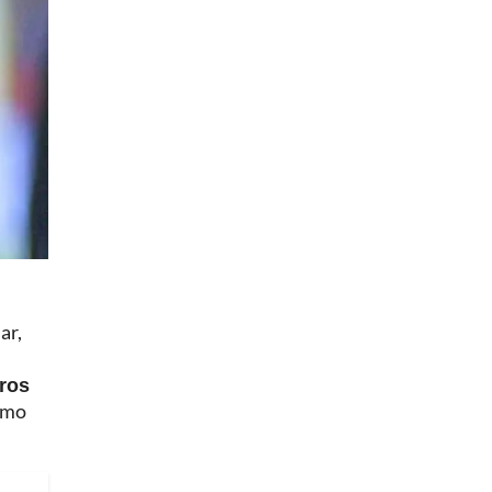
ar,
eros
como