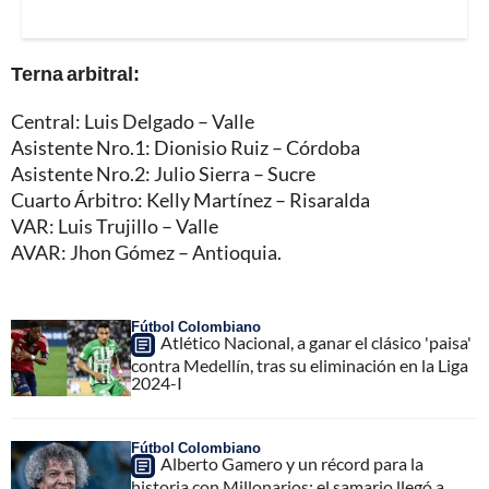
Terna arbitral:
Central: Luis Delgado – Valle
Asistente Nro.1: Dionisio Ruiz – Córdoba
Asistente Nro.2: Julio Sierra – Sucre
Cuarto Árbitro: Kelly Martínez – Risaralda
VAR: Luis Trujillo – Valle
AVAR: Jhon Gómez – Antioquia.
Fútbol Colombiano
Atlético Nacional, a ganar el clásico 'paisa'
contra Medellín, tras su eliminación en la Liga
2024-I
Fútbol Colombiano
Alberto Gamero y un récord para la
historia con Millonarios: el samario llegó a