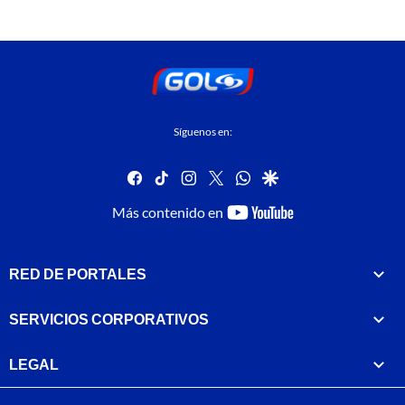
Síguenos en:
facebook
tiktok
instagram
twitter
whatsapp
google
youtube-
Más contenido en
footer
RED DE PORTALES
SERVICIOS CORPORATIVOS
LEGAL