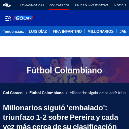
ÚLTIMAS NOTICAS
GOL CARACOL
UNIDAD INVESTIGATIVA
NOTICIAS
Tendencias:
LUIS DÍAZ
FIFA-INFANTINO
MILLONARIOS
JAM
PUBLICIDAD
/
/
Gol Caracol
Fútbol Colombiano
Millonarios siguió 'embalado': triunf
Millonarios siguió 'embalado':
triunfazo 1-2 sobre Pereira y cada
vez más cerca de su clasificación