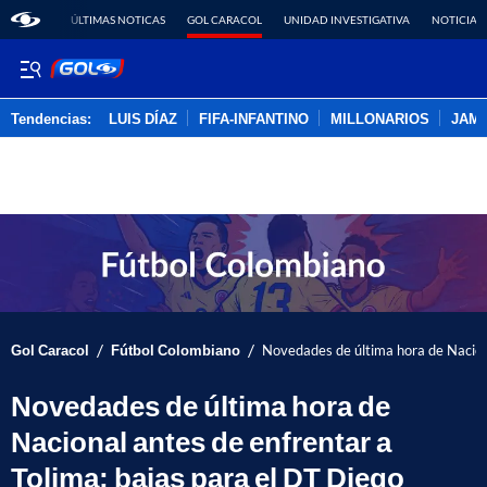
ÚLTIMAS NOTICAS
GOL CARACOL
UNIDAD INVESTIGATIVA
NOTICIAS
Tendencias:
LUIS DÍAZ
FIFA-INFANTINO
MILLONARIOS
JAM
PUBLICIDAD
/
/
Gol Caracol
Fútbol Colombiano
Novedades de última hora de Naciona
Novedades de última hora de
Nacional antes de enfrentar a
Tolima; bajas para el DT Diego