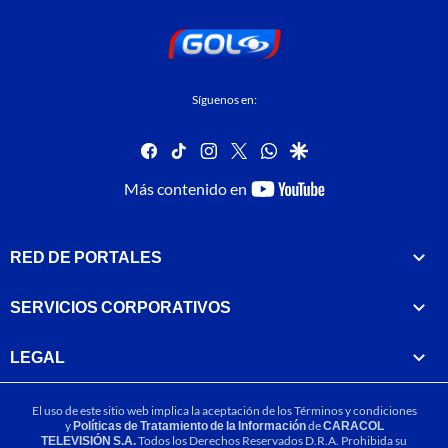
Síguenos en:
facebook
tiktok
instagram
twitter
whatsapp
google
youtube-
Más contenido en
footer
RED DE PORTALES
SERVICIOS CORPORATIVOS
LEGAL
El uso de este sitio web implica la aceptación de los
Términos y condiciones
y
Políticas de Tratamiento de la Información
de
CARACOL
TELEVISIÓN S.A.
Todos los Derechos Reservados D.R.A. Prohibida su