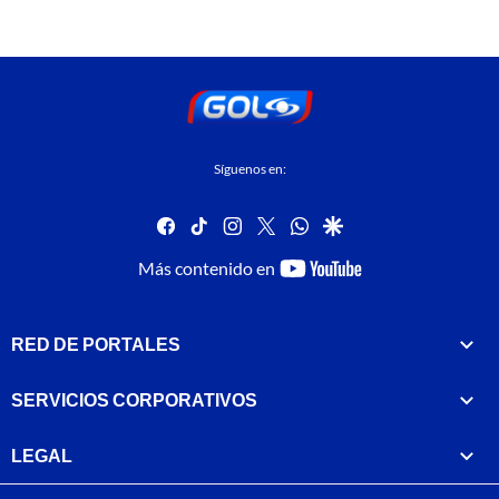
Síguenos en:
facebook
tiktok
instagram
twitter
whatsapp
google
youtube-
Más contenido en
footer
RED DE PORTALES
SERVICIOS CORPORATIVOS
LEGAL