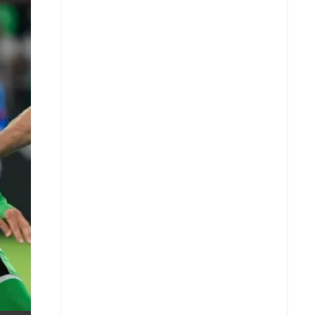
X
Whatsapp