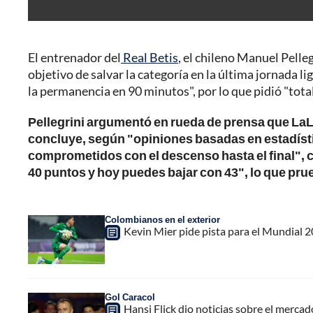
El entrenador del
Real Betis
, el chileno Manuel Pelleg
objetivo de salvar la categoría en la última jornada l
la permanencia en 90 minutos", por lo que pidió "total
Pellegrini argumentó en rueda de prensa que LaLi
concluye, según "opiniones basadas en estadístic
comprometidos con el descenso hasta el final", c
40 puntos y hoy puedes bajar con 43", lo que pru
Colombianos en el exterior
Kevin Mier pide pista para el Mundial 20
Gol Caracol
Hansi Flick dio noticias sobre el merca