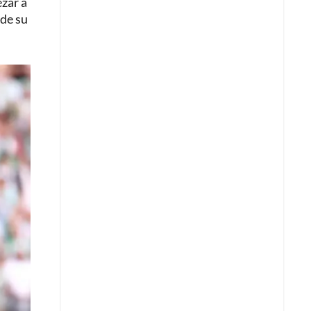
ezar a
 de su