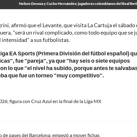
Nelson Deossa y Cucho Hernández; jugadores colombianos del Real Bet
rini, afirmó que el Levante, que visita La Cartuja el sábado 
iguera, "será un rival complicado, como todo equipo que se 
 intensidad" a sus futbolistas.
ga EA Sports (Primera División del fútbol español) q
as", fue "pareja", ya que "hay seis o siete equipos
on lo que "el nivel ha subido, porque antes te salvaba
eba que fue un torneo "muy competitivo".
26; figura con Cruz Azul en la final de la Liga MX
do de pases del Barcelona; empezó a mover fichas