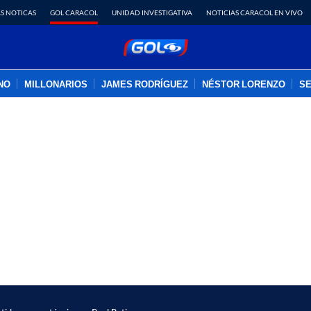
S NOTICAS
GOL CARACOL
UNIDAD INVESTIGATIVA
NOTICIAS CARACOL EN VIVO
INO
MILLONARIOS
JAMES RODRÍGUEZ
NÉSTOR LORENZO
SE
PUBLICIDAD