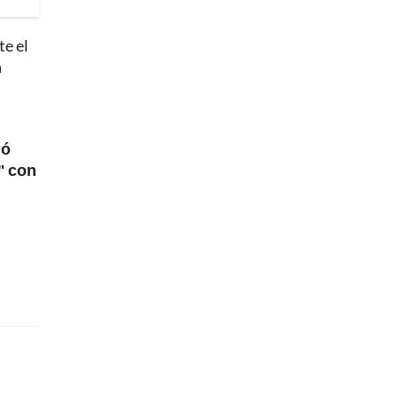
te el
a
nó
" con