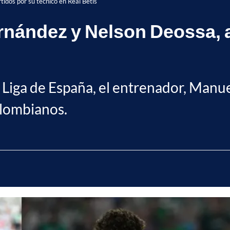
idos por su técnico en Real Betis
rnández y Nelson Deossa, a
Liga de España, el entrenador, Manuel 
olombianos.