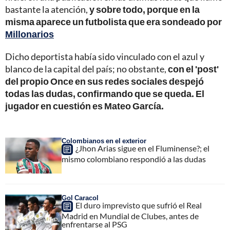
bastante la atención,
y sobre todo, porque en la
misma aparece un futbolista que era sondeado por
Millonarios
Dicho deportista había sido vinculado con el azul y
blanco de la capital del país; no obstante,
con el 'post'
del propio Once en sus redes sociales despejó
todas las dudas, confirmando que se queda. El
jugador en cuestión es Mateo García.
Colombianos en el exterior
¿Jhon Arias sigue en el Fluminense?; el
mismo colombiano respondió a las dudas
Gol Caracol
El duro imprevisto que sufrió el Real
Madrid en Mundial de Clubes, antes de
enfrentarse al PSG