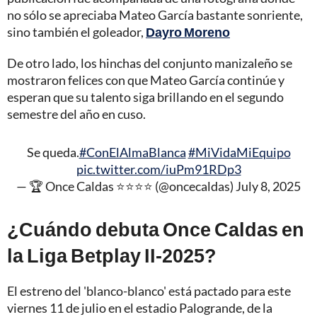
no sólo se apreciaba Mateo García bastante sonriente,
sino también el goleador,
Dayro Moreno
De otro lado, los hinchas del conjunto manizaleño se
mostraron felices con que Mateo García continúe y
esperan que su talento siga brillando en el segundo
semestre del año en cuso.
Se queda.
#ConElAlmaBlanca
#MiVidaMiEquipo
pic.twitter.com/iuPm91RDp3
— 🏆 Once Caldas ⭐️⭐️⭐️⭐️ (@oncecaldas)
July 8, 2025
¿Cuándo debuta Once Caldas en
la Liga Betplay II-2025?
El estreno del 'blanco-blanco' está pactado para este
viernes 11 de julio en el estadio Palogrande, de la