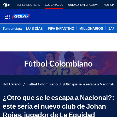
ÚLTIMAS NOTICAS
GOL CARACOL
UNIDAD INVESTIGATIVA
NOTICIAS
Tendencias:
LUIS DÍAZ
FIFA-INFANTINO
MILLONARIOS
JAM
PUBLICIDAD
/
/
Gol Caracol
Fútbol Colombiano
¿Otro que se le escapa a Nacional?: 
¿Otro que se le escapa a Nacional?:
este sería el nuevo club de Johan
Rojas, jugador de La Equidad