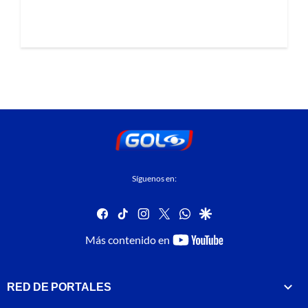
Síguenos en:
facebook
tiktok
instagram
twitter
whatsapp
google
youtube-
Más contenido en
footer
RED DE PORTALES