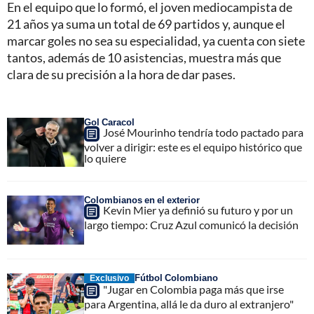
En el equipo que lo formó, el joven mediocampista de
21 años ya suma un total de 69 partidos y, aunque el
marcar goles no sea su especialidad, ya cuenta con siete
tantos, además de 10 asistencias, muestra más que
clara de su precisión a la hora de dar pases.
Gol Caracol
José Mourinho tendría todo pactado para
volver a dirigir: este es el equipo histórico que
lo quiere
Colombianos en el exterior
Kevin Mier ya definió su futuro y por un
largo tiempo: Cruz Azul comunicó la decisión
Fútbol Colombiano
Exclusivo
"Jugar en Colombia paga más que irse
para Argentina, allá le da duro al extranjero"