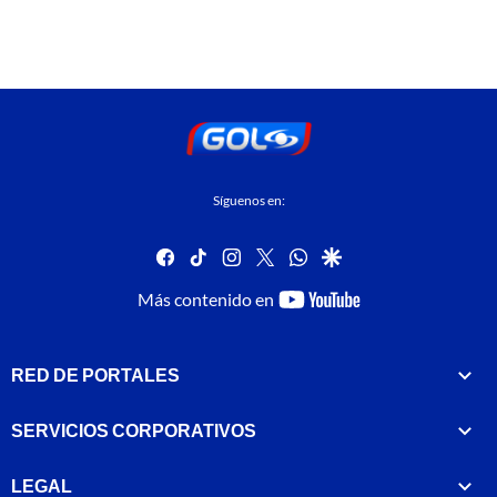
Síguenos en:
facebook
tiktok
instagram
twitter
whatsapp
google
youtube-
Más contenido en
footer
RED DE PORTALES
SERVICIOS CORPORATIVOS
LEGAL