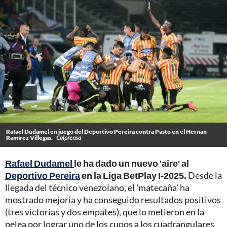
Rafael Dudamel en juego del Deportivo Pereira contra Pasto en el Hernán
Ramírez Villegas.
Colprensa
Rafael Dudamel
le ha dado un nuevo 'aire' al
Deportivo Pereira
en la Liga BetPlay I-2025.
Desde la
llegada del técnico venezolano, el 'matecaña' ha
mostrado mejoría y ha conseguido resultados positivos
(tres victorias y dos empates), que lo metieron en la
pelea por lograr uno de los cupos a los cuadrangulares