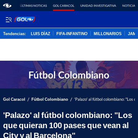
ÚLTIMAS NOTICAS
GOL CARACOL
UNIDAD INVESTIGATIVA
NOTICIAS
Tendencias:
LUIS DÍAZ
FIFA-INFANTINO
MILLONARIOS
JAM
PUBLICIDAD
/
/
Gol Caracol
Fútbol Colombiano
'Palazo' al fútbol colombiano: "Los 
'Palazo' al fútbol colombiano: "Los
que quieran 100 pases que vean al
City y al Barcelona"