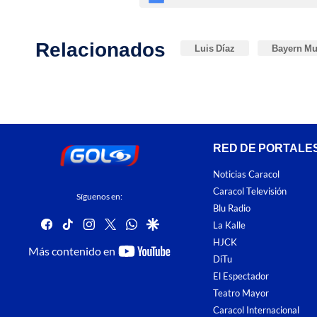
Relacionados
Luis Díaz
Bayern Mu
RED DE PORTALE
Noticias Caracol
Caracol Televisión
Síguenos en:
Blu Radio
facebook
tiktok
instagram
twitter
whatsapp
google
La Kalle
HJCK
youtube-
Más contenido en
DiTu
footer
El Espectador
Teatro Mayor
Caracol Internacional