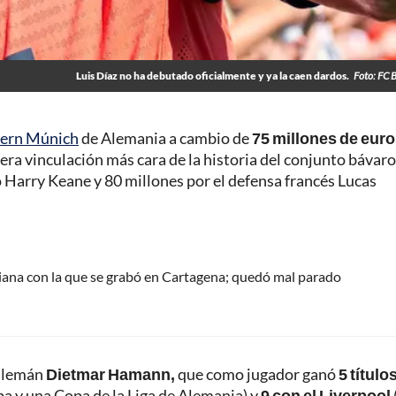
Luis Díaz no ha debutado oficialmente y ya la caen dardos.
Foto: FC 
ayern Múnich
de Alemania a cambio de
75 millones de eur
cera vinculación más cara de la historia del conjunto bávaro
o Harry Keane y 80 millones por el defensa francés Lucas
biana con la que se grabó en Cartagena; quedó mal parado
e alemán
Dietmar Hamann,
que como jugador ganó
5 título
a y una Copa de la Liga de Alemania) y
9 con el Liverpool