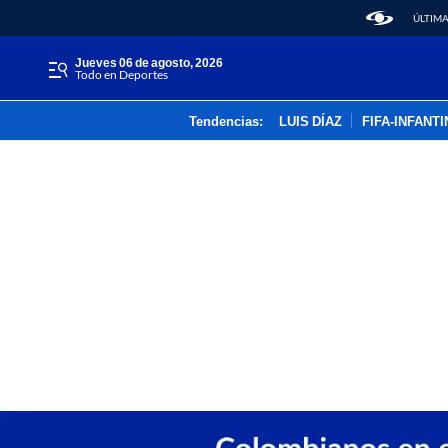
ÚLTIMA
jueves 06 de agosto, 2026
Todo en Deportes
Tendencias:
LUIS DÍAZ
FIFA-INFANT