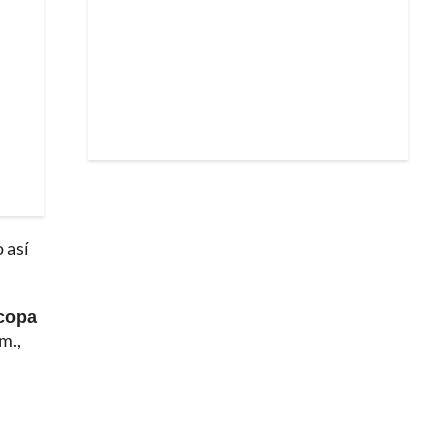
 así
copa
m.,