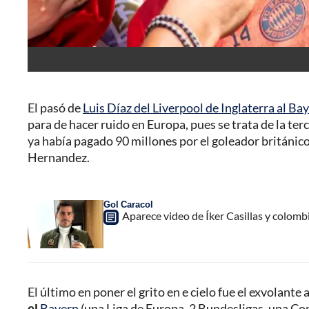
El pasó de
Luis Díaz del Liverpool de Inglaterra al B
para de hacer ruido en Europa, pues se trata de la ter
ya había pagado 90 millones por el goleador británic
Hernandez.
Gol Caracol
Aparece video de Íker Casillas y colom
El último en poner el grito en e cielo fue el exvolant
el
Bayern
(una Liga de Europa, 2 Bundesligas, una Cop