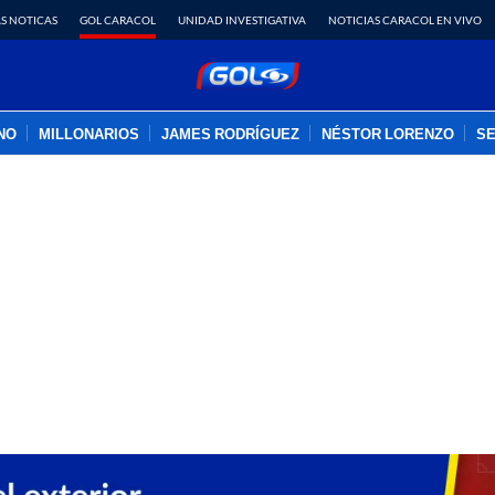
S NOTICAS
GOL CARACOL
UNIDAD INVESTIGATIVA
NOTICIAS CARACOL EN VIVO
INO
MILLONARIOS
JAMES RODRÍGUEZ
NÉSTOR LORENZO
SE
PUBLICIDAD