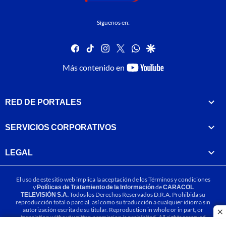
Síguenos en:
facebook
tiktok
instagram
twitter
whatsapp
google
youtube-
Más contenido en
footer
RED DE PORTALES
SERVICIOS CORPORATIVOS
LEGAL
El uso de este sitio web implica la aceptación de los
Términos y condiciones
y
Políticas de Tratamiento de la Información
de
CARACOL
TELEVISIÓN S.A.
Todos los Derechos Reservados D.R.A. Prohibida su
reproducción total o parcial, así como su traducción a cualquier idioma sin
autorización escrita de su titular. Reproduction in whole or in part, or
cl
translation without written permission is prohibited. All rights reserved
2025.