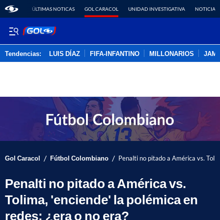
ÚLTIMAS NOTICAS
GOL CARACOL
UNIDAD INVESTIGATIVA
NOTICIAS
Tendencias:
LUIS DÍAZ
FIFA-INFANTINO
MILLONARIOS
JAM
PUBLICIDAD
/
/
Gol Caracol
Fútbol Colombiano
Penalti no pitado a América vs. Tolim
Penalti no pitado a América vs.
Tolima, 'enciende' la polémica en
redes; ¿era o no era?