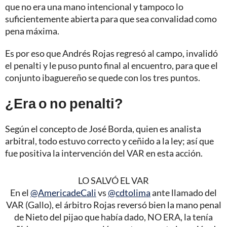
que no era una mano intencional y tampoco lo
suficientemente abierta para que sea convalidad como
pena máxima.
Es por eso que Andrés Rojas regresó al campo, invalidó
el penalti y le puso punto final al encuentro, para que el
conjunto ibaguereño se quede con los tres puntos.
¿Era o no penalti?
Según el concepto de José Borda, quien es analista
arbitral, todo estuvo correcto y ceñido a la ley; así que
fue positiva la intervención del VAR en esta acción.
LO SALVÓ EL VAR
En el
@AmericadeCali
vs
@cdtolima
ante llamado del
VAR (Gallo), el árbitro Rojas reversó bien la mano penal
de Nieto del pijao que había dado, NO ERA, la tenía