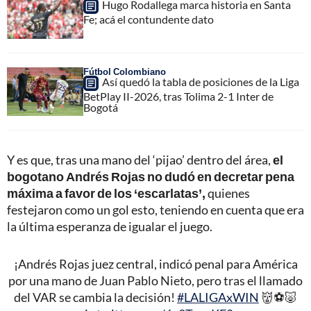
Hugo Rodallega marca historia en Santa
Fe; acá el contundente dato
Fútbol Colombiano
Así quedó la tabla de posiciones de la Liga
BetPlay II-2026, tras Tolima 2-1 Inter de
Bogotá
Y es que, tras una mano del ‘pijao’ dentro del área,
el
bogotano Andrés Rojas no dudó en decretar pena
máxima a favor de los ‘escarlatas’,
quienes
festejaron como un gol esto, teniendo en cuenta que era
la última esperanza de igualar el juego.
¡Andrés Rojas juez central, indicó penal para América
por una mano de Juan Pablo Nieto, pero tras el llamado
del VAR se cambia la decisión!
#LALIGAxWIN
👹⚽🐷