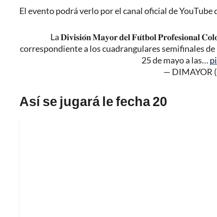
El evento podrá verlo por el canal oficial de YouTube
La 𝐃𝐢𝐯𝐢𝐬𝐢𝐨́𝐧 𝐌𝐚𝐲𝐨𝐫 𝐝𝐞𝐥 𝐅𝐮́𝐭𝐛𝐨𝐥 𝐏𝐫𝐨𝐟𝐞𝐬
correspondiente a los cuadrangulares semifinales de
25 de mayo a las…
p
— DIMAYOR (
Así se jugará le fecha 20