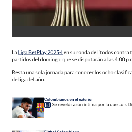
La
Liga BetPlay 2025-I
en su ronda del ‘todos contra t
partidos del domingo, que se disputarán a las 4:00 p.m
Resta una sola jornada para conocer los ocho clasific
de liga del año.
Colombianos en el exterior
Se reveló razón íntima por la que Luis D