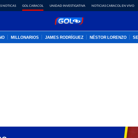
S NOTICAS
GOL CARACOL
UNIDAD INVESTIGATIVA
NOTICIAS CARACOL EN VIVO
INO
MILLONARIOS
JAMES RODRÍGUEZ
NÉSTOR LORENZO
SE
PUBLICIDAD