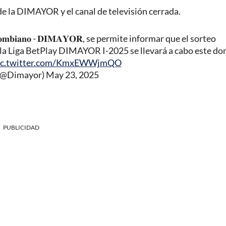
 de la DIMAYOR y el canal de televisión cerrada.
𝐢𝐨𝐧𝐚𝐥 𝐂𝐨𝐥𝐨𝐦𝐛𝐢𝐚𝐧𝐨 - 𝐃𝐈𝐌𝐀𝐘𝐎𝐑, se permite informar que el sorteo
 la Liga BetPlay DIMAYOR I-2025 se llevará a cabo este d
ic.twitter.com/KmxEWWjmQO
@Dimayor)
May 23, 2025
PUBLICIDAD