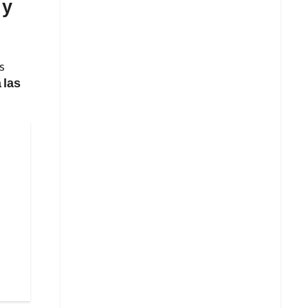
 y
s
 las