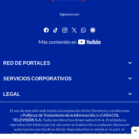
Síguenos en:
facebook
tiktok
instagram
twitter
whatsapp
google
youtube-
Más contenido en
footer
RED DE PORTALES
SERVICIOS CORPORATIVOS
LEGAL
El uso de este sitio web implica la aceptación de los
Términos y condiciones
y
Políticas de Tratamiento de la Información
de
CARACOL
TELEVISIÓN S.A.
Todos los Derechos Reservados D.R.A. Prohibida su
reproducción total o parcial, así como su traducción a cualquier idioma sin
autorización escrita de su titular. Reproduction in whole or in part, or
cl
translation without written permission is prohibited. All rights reserved
2025.