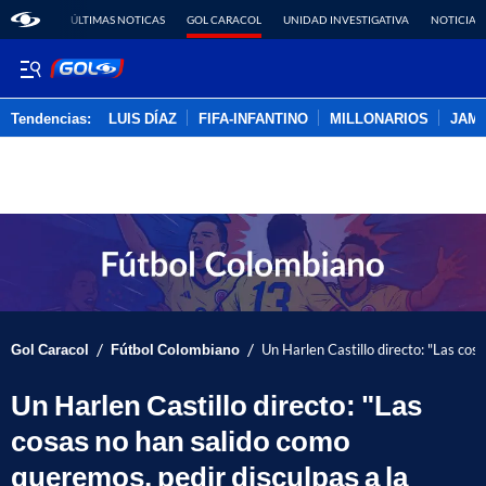
ÚLTIMAS NOTICAS
GOL CARACOL
UNIDAD INVESTIGATIVA
NOTICIAS
Tendencias:
LUIS DÍAZ
FIFA-INFANTINO
MILLONARIOS
JAM
PUBLICIDAD
/
/
Gol Caracol
Fútbol Colombiano
Un Harlen Castillo directo: "Las cos
Un Harlen Castillo directo: "Las
cosas no han salido como
queremos, pedir disculpas a la