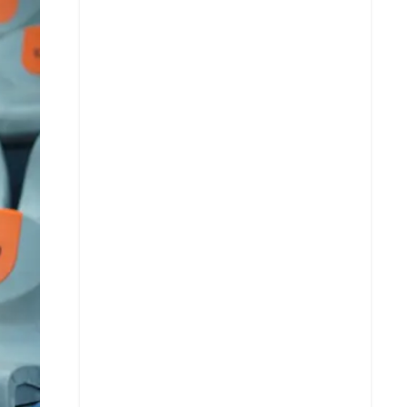
X
Whatsapp