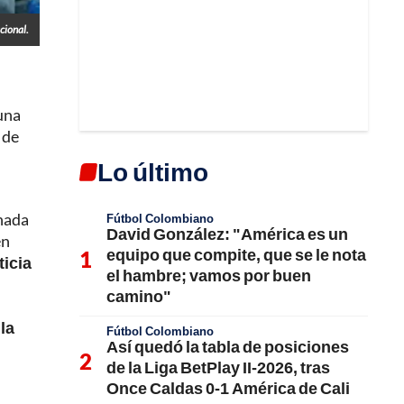
cional.
una
 de
Lo último
onada
Fútbol Colombiano
David González: "América es un
en
equipo que compite, que se le nota
ticia
el hambre; vamos por buen
camino"
la
Fútbol Colombiano
Así quedó la tabla de posiciones
de la Liga BetPlay II-2026, tras
Once Caldas 0-1 América de Cali