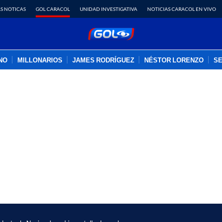
S NOTICAS
GOL CARACOL
UNIDAD INVESTIGATIVA
NOTICIAS CARACOL EN VIVO
INO
MILLONARIOS
JAMES RODRÍGUEZ
NÉSTOR LORENZO
SE
PUBLICIDAD