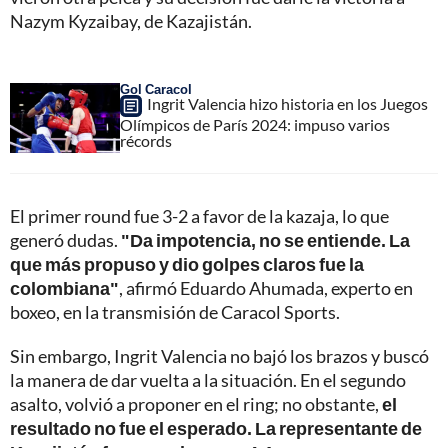
Nazym Kyzaibay, de Kazajistán.
Gol Caracol
Ingrit Valencia hizo historia en los Juegos
Olímpicos de París 2024: impuso varios
récords
El primer round fue 3-2 a favor de la kazaja, lo que
generó dudas.
"Da impotencia, no se entiende. La
que más propuso y dio golpes claros fue la
colombiana"
, afirmó Eduardo Ahumada, experto en
boxeo, en la transmisión de Caracol Sports.
Sin embargo, Ingrit Valencia no bajó los brazos y buscó
la manera de dar vuelta a la situación. En el segundo
asalto, volvió a proponer en el ring; no obstante,
el
resultado no fue el esperado. La representante de