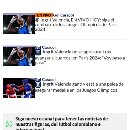
Gol Caracol
EN VIVO
🔴 Ingrit Valencia, EN VIVO HOY: siga el
combate de los Juegos Olímpicos de París
2024
Gol Caracol
Ingrit Valencia no se apresura, tras
avanzar a 'cuartos' en París 2024: "Voy paso a
paso"
Gol Caracol
Ingrit Valencia ganó y está a una pelea de
asegurar medalla en los Juegos Olímpicos
Siga nuestro canal para tener las noticias de
nuestras figuras, del fútbol colombiano e
internacional.