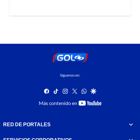
Síguenos en:
facebook
tiktok
instagram
twitter
whatsapp
google
youtube-
Más contenido en
footer
RED DE PORTALES
SERVICIOS CORPORATIVOS