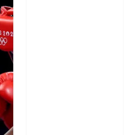
X
Whatsapp