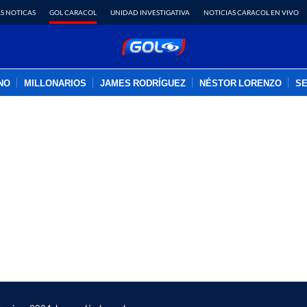
S NOTICAS
GOL CARACOL
UNIDAD INVESTIGATIVA
NOTICIAS CARACOL EN VIVO
INO
MILLONARIOS
JAMES RODRÍGUEZ
NÉSTOR LORENZO
SE
PUBLICIDAD