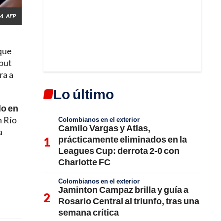
24
AFP
 que
ebut
ra a
Lo último
do en
n Río
Colombianos en el exterior
Camilo Vargas y Atlas,
a
prácticamente eliminados en la
Leagues Cup: derrota 2-0 con
Charlotte FC
Colombianos en el exterior
Jaminton Campaz brilla y guía a
Rosario Central al triunfo, tras una
semana crítica