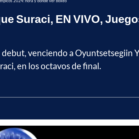
límpicos 2024: hora y dónde ver boxeo
ique Suraci, EN VIVO, Jueg
 debut, venciendo a Oyuntsetsegiin 
ci, en los octavos de final.