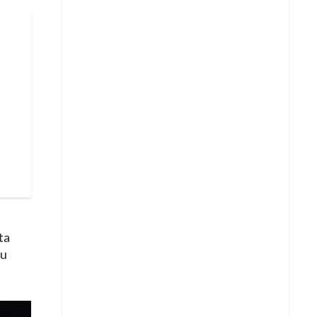
ta
su