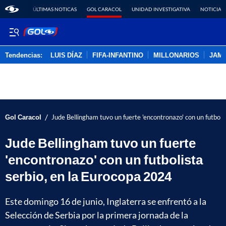
ÚLTIMAS NOTICAS
GOL CARACOL
UNIDAD INVESTIGATIVA
NOTICIAS
Tendencias:
LUIS DÍAZ
FIFA-INFANTINO
MILLONARIOS
JAM
PUBLICIDAD
/
Gol Caracol
Jude Bellingham tuvo un fuerte 'encontronazo' con un futboli
Jude Bellingham tuvo un fuerte
'encontronazo' con un futbolista
serbio, en la Eurocopa 2024
Este domingo 16 de junio, Inglaterra se enfrentó a la
Selección de Serbia por la primera jornada de la