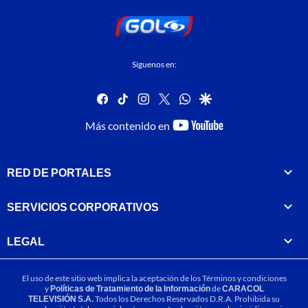
Síguenos en:
facebook
tiktok
instagram
twitter
whatsapp
google
youtube-
Más contenido en
footer
RED DE PORTALES
SERVICIOS CORPORATIVOS
LEGAL
El uso de este sitio web implica la aceptación de los
Términos y condiciones
y
Políticas de Tratamiento de la Información
de
CARACOL
TELEVISIÓN S.A.
Todos los Derechos Reservados D.R.A. Prohibida su