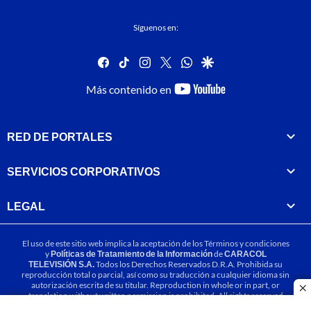
Síguenos en:
facebook
tiktok
instagram
twitter
whatsapp
google
youtube-
Más contenido en
footer
RED DE PORTALES
SERVICIOS CORPORATIVOS
LEGAL
El uso de este sitio web implica la aceptación de los
Términos y condiciones
y
Políticas de Tratamiento de la Información
de
CARACOL
TELEVISIÓN S.A.
Todos los Derechos Reservados D.R.A. Prohibida su
reproducción total o parcial, así como su traducción a cualquier idioma sin
autorización escrita de su titular. Reproduction in whole or in part, or
cl
translation without written permission is prohibited. All rights reserved
2025.