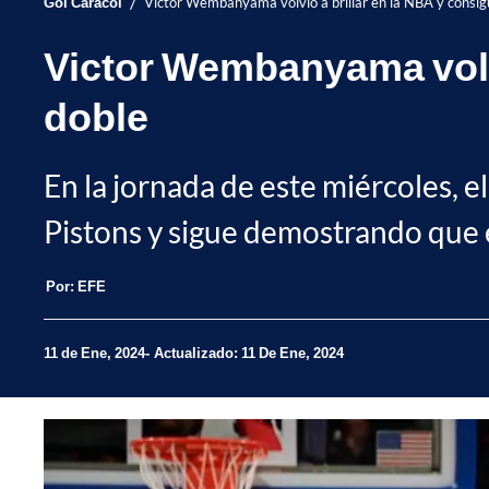
/
Gol Caracol
Victor Wembanyama volvió a brillar en la NBA y consigu
Victor Wembanyama volvió
doble
En la jornada de este miércoles, 
Pistons y sigue demostrando que 
Por:
EFE
11 de Ene, 2024
Actualizado: 11 De Ene, 2024