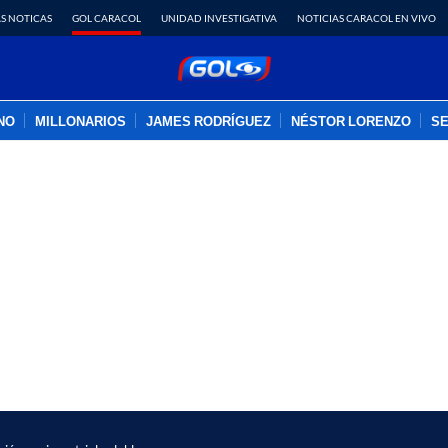
S NOTICAS
GOL CARACOL
UNIDAD INVESTIGATIVA
NOTICIAS CARACOL EN VIVO
INO
MILLONARIOS
JAMES RODRÍGUEZ
NÉSTOR LORENZO
SE
PUBLICIDAD