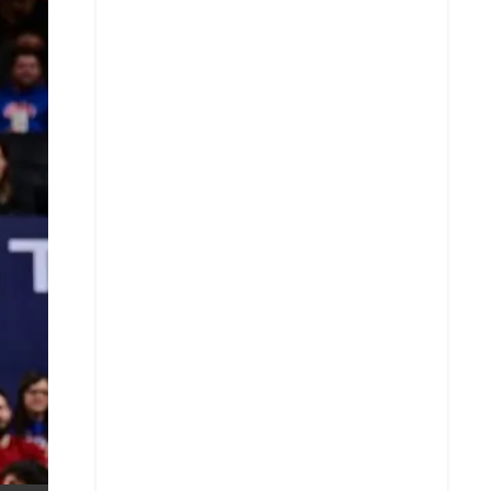
X
Whatsapp