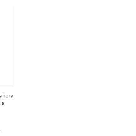
 ahora
la
s