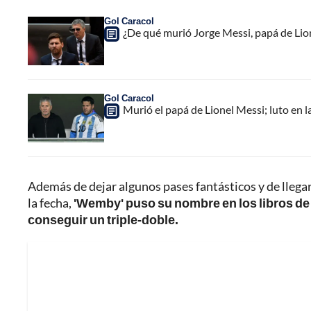
Gol Caracol
¿De qué murió Jorge Messi, papá de Lione
Gol Caracol
Murió el papá de Lionel Messi; luto en la
Además de dejar algunos pases fantásticos y de llegar
la fecha,
'Wemby' puso su nombre en los libros de 
conseguir un triple-doble.