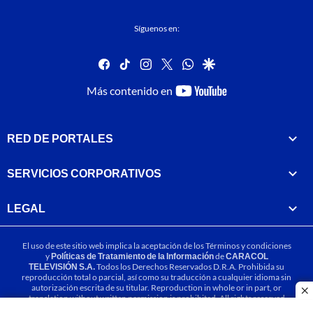
Síguenos en:
facebook
tiktok
instagram
twitter
whatsapp
google
youtube-
Más contenido en
footer
RED DE PORTALES
SERVICIOS CORPORATIVOS
LEGAL
El uso de este sitio web implica la aceptación de los
Términos y condiciones
y
Políticas de Tratamiento de la Información
de
CARACOL
TELEVISIÓN S.A.
Todos los Derechos Reservados D.R.A. Prohibida su
reproducción total o parcial, así como su traducción a cualquier idioma sin
autorización escrita de su titular. Reproduction in whole or in part, or
cl
translation without written permission is prohibited. All rights reserved
2025.