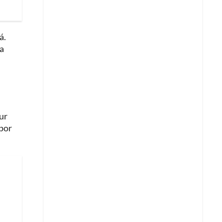
á.
za
ur
por