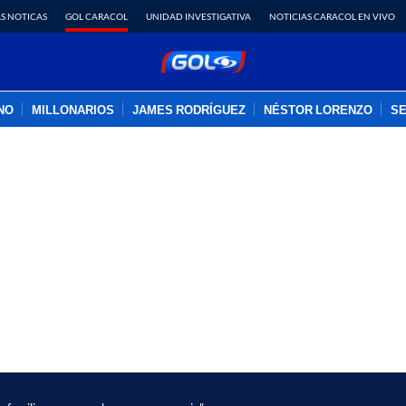
S NOTICAS
GOL CARACOL
UNIDAD INVESTIGATIVA
NOTICIAS CARACOL EN VIVO
INO
MILLONARIOS
JAMES RODRÍGUEZ
NÉSTOR LORENZO
SE
PUBLICIDAD