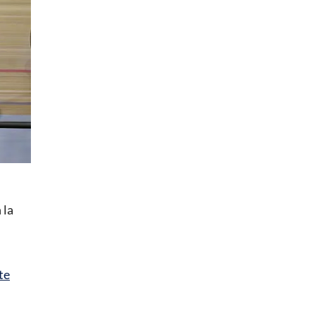
 la
te