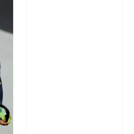
X
Whatsapp