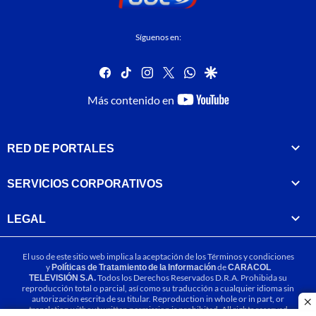
Síguenos en:
facebook
tiktok
instagram
twitter
whatsapp
google
youtube-
Más contenido en
footer
RED DE PORTALES
SERVICIOS CORPORATIVOS
LEGAL
El uso de este sitio web implica la aceptación de los
Términos y condiciones
y
Políticas de Tratamiento de la Información
de
CARACOL
TELEVISIÓN S.A.
Todos los Derechos Reservados D.R.A. Prohibida su
reproducción total o parcial, así como su traducción a cualquier idioma sin
autorización escrita de su titular. Reproduction in whole or in part, or
cl
translation without written permission is prohibited. All rights reserved