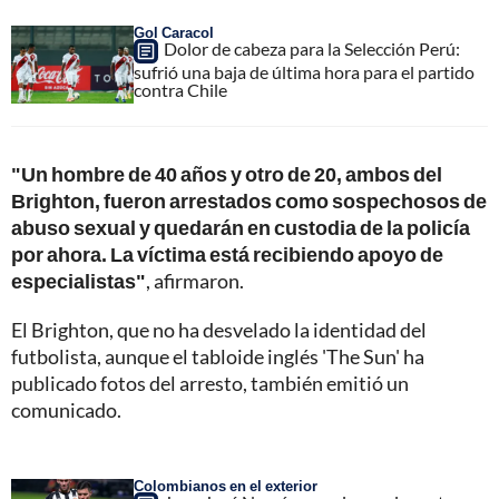
Gol Caracol
Dolor de cabeza para la Selección Perú:
sufrió una baja de última hora para el partido
contra Chile
"Un hombre de 40 años y otro de 20, ambos del
Brighton, fueron arrestados como sospechosos de
abuso sexual y quedarán en custodia de la policía
por ahora. La víctima está recibiendo apoyo de
especialistas"
, afirmaron.
El Brighton, que no ha desvelado la identidad del
futbolista, aunque el tabloide inglés 'The Sun' ha
publicado fotos del arresto, también emitió un
comunicado.
Colombianos en el exterior