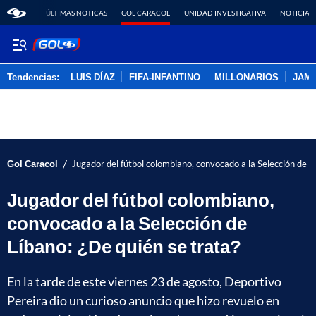
ÚLTIMAS NOTICAS
GOL CARACOL
UNIDAD INVESTIGATIVA
NOTICIAS
Tendencias:
LUIS DÍAZ
FIFA-INFANTINO
MILLONARIOS
JAM
PUBLICIDAD
/
Gol Caracol
Jugador del fútbol colombiano, convocado a la Selección de L
Jugador del fútbol colombiano,
convocado a la Selección de
Líbano: ¿De quién se trata?
En la tarde de este viernes 23 de agosto, Deportivo
Pereira dio un curioso anuncio que hizo revuelo en