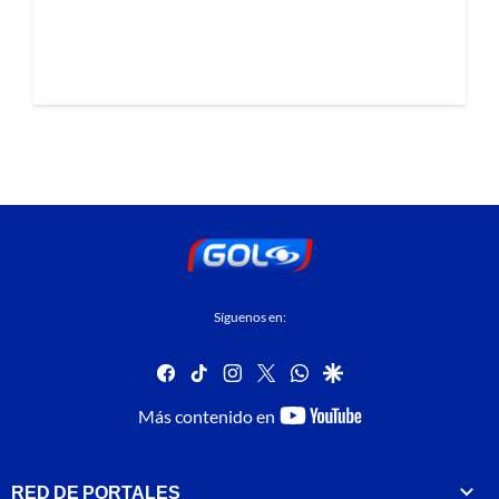
Síguenos en:
facebook
tiktok
instagram
twitter
whatsapp
google
youtube-
Más contenido en
footer
RED DE PORTALES