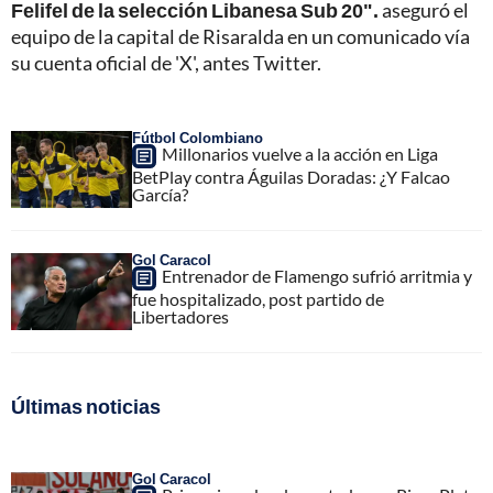
Felifel de la selección Libanesa Sub 20".
aseguró el
equipo de la capital de Risaralda en un comunicado vía
su cuenta oficial de 'X', antes Twitter.
Fútbol Colombiano
Millonarios vuelve a la acción en Liga
BetPlay contra Águilas Doradas: ¿Y Falcao
García?
Gol Caracol
Entrenador de Flamengo sufrió arritmia y
fue hospitalizado, post partido de
Libertadores
Últimas noticias
Gol Caracol